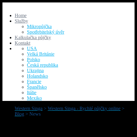
Home
Služby
Mikropůjčka
Spotřebitelský úvěr
Kalkulačka půjčky
Kontakt
USA
Velká Británie
Polsko
Česká republika
Ukrajina
Holandsko
Francie
Španělsko
Itálie
Mexiko
Western Singa
>
Western Singa - Rychlé půjčky online
>
Blog
>
News
Category:
News