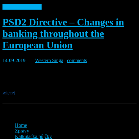
kontakt z ekspertem
PSD2 Directive – Changes in
banking throughout the
European Union
14-09-2019
By:
Western Singa
0
comments
On September 14, an EU directive enters into force, which
introduces new rules for logging into banking systems. They require
the use of our smartphone with a code sent...
więcej
Menu
Home
Zprávy
Kalkulačka půjčky