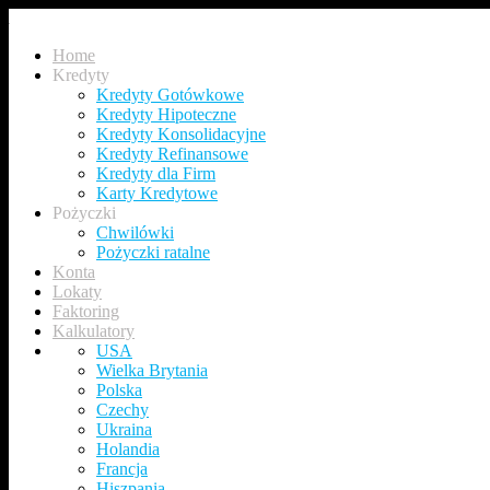
Home
Kredyty
Kredyty Gotówkowe
Kredyty Hipoteczne
Kredyty Konsolidacyjne
Kredyty Refinansowe
Kredyty dla Firm
Karty Kredytowe
Pożyczki
Chwilówki
Pożyczki ratalne
Konta
Lokaty
Faktoring
Kalkulatory
USA
Wielka Brytania
Polska
Czechy
Ukraina
Holandia
Francja
Hiszpania