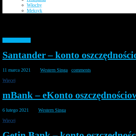
Włochy
Meksyk
Categories:
Konto Oszczędnośc
Zamów Teraz!
Santander – konto oszczędnośc
11 marca 2021
By:
Western Singa
0
comments
Więcej
mBank – eKonto oszczędnościo
6 lutego 2021
By:
Western Singa
Więcej
Getin Bank – konto oszczędnoś