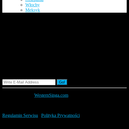
Włochy
Meksyk
PEKAO S.A. – Konto
Przekorzystne Biznes – Zyskaj
do 1100 zł
Signup Our Newsletter
Go!
Copyright 2019 |
WesternSinga.com
WESTERN SINGA LTD, KEMP HOUSE, 160 CITY ROAD,
UNITED KINGDOM, LONDON, EC1V 2NX, UK
Regulamin Serwisu
|
Polityka Prywatności