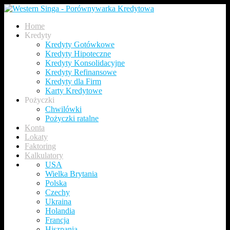
Home
Kredyty
Kredyty Gotówkowe
Kredyty Hipoteczne
Kredyty Konsolidacyjne
Kredyty Refinansowe
Kredyty dla Firm
Karty Kredytowe
Pożyczki
Chwilówki
Pożyczki ratalne
Konta
Lokaty
Faktoring
Kalkulatory
USA
Wielka Brytania
Polska
Czechy
Ukraina
Holandia
Francja
Hiszpania