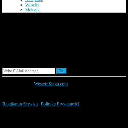
Włochy
Meksyk
Credit Agricole – Konto Biznes
– 0 zł przez 12 miesięcy
Signup Our Newsletter
Go!
Copyright 2019 |
WesternSinga.com
WESTERN SINGA LTD, KEMP HOUSE, 160 CITY ROAD,
UNITED KINGDOM, LONDON, EC1V 2NX, UK
Regulamin Serwisu
|
Polityka Prywatności