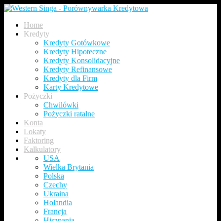
Home
Kredyty
Kredyty Gotówkowe
Kredyty Hipoteczne
Kredyty Konsolidacyjne
Kredyty Refinansowe
Kredyty dla Firm
Karty Kredytowe
Pożyczki
Chwilówki
Pożyczki ratalne
Konta
Lokaty
Faktoring
Kalkulatory
USA
Wielka Brytania
Polska
Czechy
Ukraina
Holandia
Francja
Hiszpania